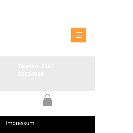
Telefon:
0561
92024050
Impressum